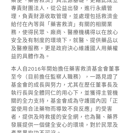
案使「藥害救濟」具法源基礎，更藉此成立
專責財團法人，從公益出發，進行永續管
理，負責財源收取管理，並處理包括救濟金
給付在內等與「藥害救濟」有關的相關業
務，使得民眾、廠商、醫療機構得以在放心
安全及有制度的環境下，就醫、提供藥品以
及醫療服務，更是政府決心維護國人用藥權
益的具體作為。
本人自2016年開始擔任藥害救濟基金會董事
至今（目前擔任監察人職務），一路見證了
基金會的成長與努力，尤其在歷任董事長及
執行長與全體同仁的用心下，並獲得主管機
關的全力支持，基金會成為守護國內因「正
當使用合法藥物而導致不良反應」的受害
者，提供及時救援的安全網，也為醫、藥界
發展提供一個健全安心的環境，對於民眾及
產業界均功不可沒。