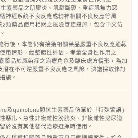
nolone類抗生素藥品之肌腱炎、肌腱斷裂、重症肌無力惡
樞神經系統不良反應或精神相關不良反應等風
與該2類藥品使用相關之風險管控措施，包含中文仿
。
施施行後，本署仍有接獲相關藥品嚴重不良反應通報
使用情形，經整體性評估，考量全身性作用之
lone類抗生素藥品於感染症之治療角色及臨床處方情形，為加
及潛在不可逆嚴重不良反應之風險，決議採取修訂
措施。
lone及quinolone類抗生素藥品仿單於「特殊警語」
性惡化、急性非複雜性膀胱炎、非複雜性泌尿道
留於沒有其他替代治療選擇時使用。