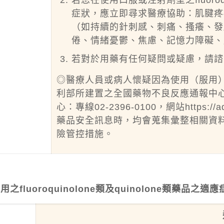
若您在使用口服或注射劑型之fluoroqu
症狀，應立即尋求醫療協助：肌腱疼
（如持續的針刺感、刺痛、搔癢、發
倦、情緒憂鬱、焦慮、記憶力障礙、
若對於用藥有任何疑問或疑慮，請諮
◎醫療人員或病人懷疑因為使用（服用
利部所建置之全國藥物不良反應通報中
心：專線02-2396-0100，網站
https://a
藥品安全訊息時，均會蒐集彙整相關資
險管控措施。
之fluoroquinolone類及quinolone類藥品之適應