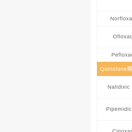
Norfloxa
Ofloxa
Pefloxa
Quinolone
Nalidixic
Pipemidic
Cinoxa