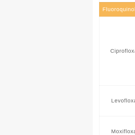
Fluoroquin
Ciproflox
Levoflox
Moxiflox