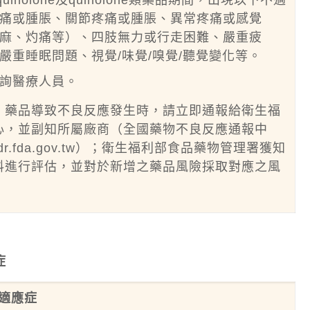
inolone及quinolone類藥品期間，出現以下不適
痛或腫脹、關節疼痛或腫脹、異常疼痛或感覺
麻、灼痛等）、四肢無力或行走困難、嚴重疲
嚴重睡眠問題、視覺/味覺/嗅覺/聽覺變化等。
詢醫療人員。
）藥品導致不良反應發生時，請立即通報給衛生福
心，並副知所屬廠商（全國藥物不良反應通報中
dr.fda.gov.tw
）；衛生福利部食品藥物管理署獲知
料進行評估，並對於新增之藥品風險採取對應之風
症
適應症