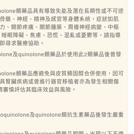
及quinolone類藥品具有導致失能及潛在長期性或不可逆
骨骼、神經、精神及感官等身體系統，症狀如肌
力、關節疼痛、關節腫脹、周邊神經病變、中樞
、睡眠障礙、焦慮、恐慌、混亂或憂鬱等，請指導
即尋求醫療協助。
olone及quinolone類藥品於使用此2類藥品後曾發
及quinolone類藥品應避免與皮質類固醇合併使用，因可
具腎臟疾病或曾進行器官移植者亦為發生相關傷
請審慎評估其臨床效益與風險。
uinolone及quinolone類抗生素藥品後發生嚴重