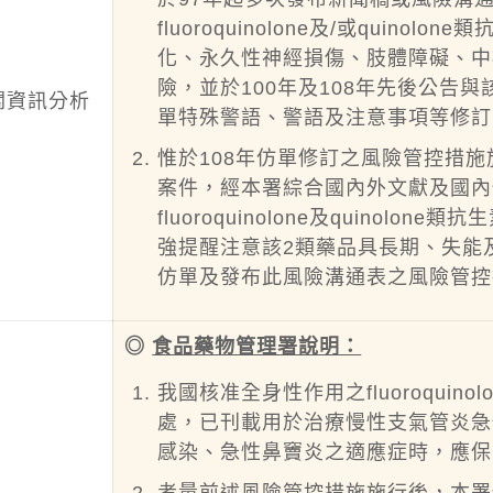
fluoroquinolone及/或qui
化、永久性神經損傷、肢體障礙、中
險，並於100年及108年先後公告
關資訊分析
單特殊警語、警語及注意事項等修訂
惟於108年仿單修訂之風險管控措
案件，經本署綜合國內外文獻及國內
fluoroquinolone及quino
強提醒注意該2類藥品具長期、失能
仿單及發布此風險溝通表之風險管控
◎
食品藥物管理署說明：
我國核准全身性作用之fluoroquino
處，已刊載用於治療慢性支氣管炎急
感染、急性鼻竇炎之適應症時，應保