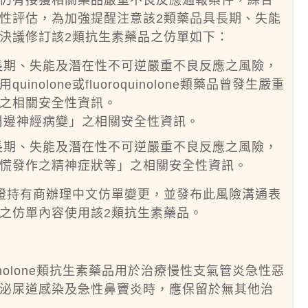
仍有接獲相關藥品嚴重不良反應通報案件，綜合
性評估，為加強提醒注意該2類藥品具長期、失能
決議修訂該2類抗生素藥品之仿單如下：
生長期、失能及潛在性不可逆嚴重不良反應之風險，
olone或fluoroquinolone類藥品曾發生嚴重
之相關安全性資訊。
「周邊神經病變」之相關安全性資訊。
長期、失能及潛在性不可逆嚴重不良反應之風險，
慌發作之精神症狀等」之相關安全性資訊。
證持有商辦理中文仿單變更，並發布此風險溝通表
之仿單內容使用該2類抗生素藥品。
及quinolone類抗生素藥品用於治療慢性支氣管炎急性惡
泌尿道感染及急性鼻竇炎時，應保留於無其他治