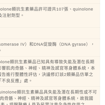
olone類抗生素藥品許可證共107張、quinolone
及注射劑型。
erase IV）和DNA促旋酶（DNA gyrase），
。
quinolone類抗生素藥品已知具有導致失能及潛在長期
影響肌肉骨骼、神經、精神及感官等身體系統，本
報告進行整體性評估，決議修訂該2類藥品仿單之
「不良反應」處。
e及quinolone類抗生素藥品具失能及潛在長期性或不可
肉骨骼、神經、精神及感官等身體系統，故我國
通表，提醒醫療人員及民眾注意全身性作用之