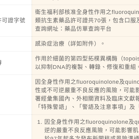
衛生福利部核准全身性作用之fluoroquin
許可證字號
類抗生素藥品許可證共70張，包含口服
查詢網址：
藥品仿單查詢平台
感染症治療（詳如附件）。
作用於細菌的第四型拓樸異構酶（topoisom
轉
以抑制DNA的複製、轉錄、修復和重組
因全身性作用之fluoroquinolone及
性或不可逆嚴重不良反應的風險，可能
署經彙集國內、外相關資料及臨床文獻
「特殊警語」、「警語及注意事項」及
因全身性作用之fluoroquinolon
逆的嚴重不良反應風險，可能影響肌
於97年起多次發布新聞稿或風險溝