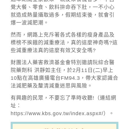
覺大餐、零食、
飲料拚命吞下肚，一不小心
就造成熱量攝取過多
，
假期結束後，就會引
爆一波減肥潮。
然而，網路上充斥著各式各樣的瘦身產品及
標榜不挨餓的減重療法，
真的這麼神奇嗎?這
些減重療法真的這麼有效又安全嗎?
財團法人藥害救濟基金會特別邀請阮綜合醫
院藥劑科
洪靜如主任
，
於2月11日(二)早上
10點在高雄廣播電台FM94.3，
帶大家認識合
法減肥藥及釐清減重迷思與風險。
有興趣的民眾，不要忘了準時收聽!（連結網
址：
https://www.kbs.gov.tw/index.aspx#/
）。