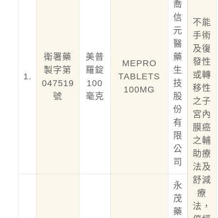
喬
信
不能
元
手術
醫
及復
衛署藥
美普
藥
發性
MEPRO
製字第
羅錠
生
或轉
1.
TABLETS
047519
100
技
移性
100MG
號
毫克
股
之子
份
宮內
有
膜癌
限
之輔
公
助療
司
法及
舒減
永
療
茂
法，
藥