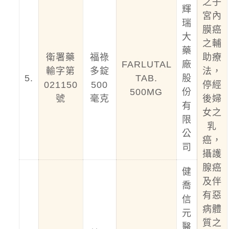
之子
輝
宮內
瑞
膜癌
大
之輔
藥
衛署藥
福祿
助療
FARLUTAL
廠
輸字第
多錠
法，
5.
TAB.
股
021150
500
停經
500MG
份
號
毫克
後婦
有
女之
限
乳
公
癌，
司
攝護
腺癌
健
及伴
喬
有惡
信
病體
元
質之
醫