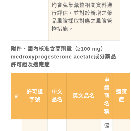
均會蒐集彙整相關資料進
行評估，並對於新增之藥
品風險採取對應之風險管
控措施。
附件、國內核准含高劑量（≥100 mg）
medroxyprogesterone acetate成分藥品
許可證及適應症
申
請
許可證
中文
適應
#
英文品名
商
字號
品名
症
名
稱
健