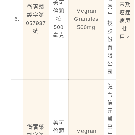
美可
末期
衛署藥
藥
倫顆
Megran
癌症
製字第
生
6.
粒
Granules
病患
057937
技
500
500mg
使
號
股
毫克
用。
份
有
限
公
司
健
喬
信
元
醫
美可
衛署藥
藥
倫顆
Megran