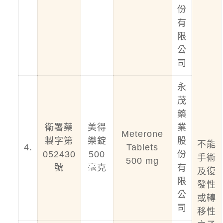
份
有
限
公
司
永
茂
藥
衛署藥
美得
業
Meterone
製字第
樂錠
股
不能
4.
Tablets
052430
500
份
手術
500 mg
號
毫克
有
及復
限
發性
公
或轉
司
移性