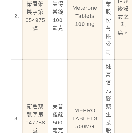
停經
衛署藥
美得
業
Meterone
後婦
製字第
樂錠
股
2.
Tablets
女之
054975
100
份
100 mg
乳
號
毫克
有
癌。
限
公
司
健
喬
信
元
醫
衛署藥
美普
藥
MEPRO
製字第
羅錠
生
3.
TABLETS
047788
500
技
500MG
號
毫克
股