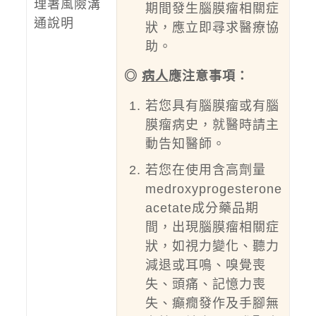
理署風險溝
期間發生腦膜瘤相關症
通說明
狀，應立即尋求醫療協
助。
◎
病人
應注意事項：
若您具有腦膜瘤或有腦
膜瘤病史，就醫時請主
動告知醫師。
若您在使用含高劑量
medroxyprogesterone
acetate成分藥品期
間，出現腦膜瘤相關症
狀，如視力變化、聽力
減退或耳鳴、嗅覺喪
失、頭痛、記憶力喪
失、癲癇發作及手腳無