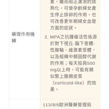
素，繼而阻止濾泡的成
熟化，可使孕齡婦女產
生停止排卵的作用，也
可改善更年期婦女血管
方面的症狀。
藥理作用機
MPA之抗腫瘤活性係源
轉
於對下視丘-腦下垂體-
性腺軸、雌激素受體，
以及組織中類固醇代謝
的作用；每天投與500
mg以上時，可能有類
似腎上腺類皮質
（corticoid-like）的效
果。
113/9/6歐洲醫藥管理局