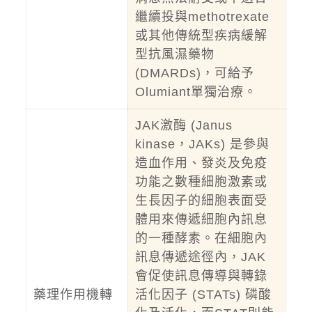
繼續投與methotrexate
或其他傳統型疾病緩解
型抗風濕藥物
(DMARDs)，可給予
Olumiant單獨治療。
JAK激酶 (Janus
kinase，JAKs) 是參與
造血作用、發炎及免疫
功能之數種細胞激素或
生長因子的細胞表面受
體用來傳遞細胞內訊息
的一種酵素。在細胞內
訊息傳遞途徑內，JAK
會促使訊息傳導與轉錄
藥理作用機轉
活化因子 (STATs) 磷酸