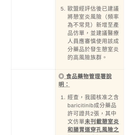
歐盟經評估後已建議
將憩室炎風險（頻率
為不常見）新增至產
品仿單，並建議醫療
人員應審慎使用該成
分藥品於發生憩室炎
的高風險族群。
◎
食品藥物管理署說
明：
經查，我國核准之含
baricitinib成分藥品
許可證共2張，其中
文仿單
未刊載憩室炎
和腸胃道穿孔風險之