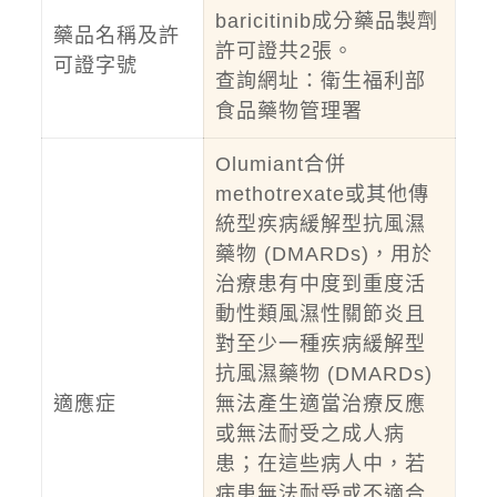
baricitinib成分藥品製劑
藥品名稱及許
許可證共2張。
可證字號
查詢網址：
衛生福利部
食品藥物管理署
Olumiant合併
methotrexate或其他傳
統型疾病緩解型抗風濕
藥物 (DMARDs)，用於
治療患有中度到重度活
動性類風濕性關節炎且
對至少一種疾病緩解型
抗風濕藥物 (DMARDs)
適應症
無法產生適當治療反應
或無法耐受之成人病
患；在這些病人中，若
病患無法耐受或不適合