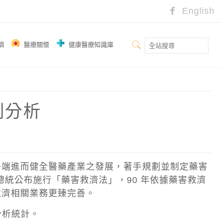
English
濟
醫療關懷
健康醫療知識庫
例分析
爭端進而健全醫藥產業之發展，著手規劃並制定藥害
經總統公布施行「藥害救濟法」，90 年依據藥害救濟
救濟相關業務更臻完善。
分析統計。