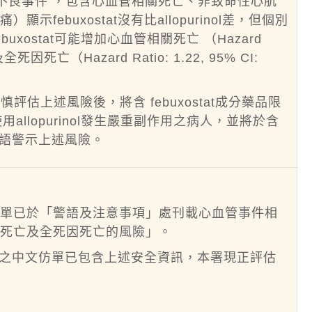
管不良事件 ，包含心血管相關死亡、非致命性心肌
febuxostat沒有比allopurinol差，但個別
febuxostat可能增加心血管相關死亡 （Hazard
3）及全死因死亡（Hazard Ratio: 1.22, 95% CI:
評估上述風險後，將含 febuxostat成分藥品限
或使用allopurinol發生嚴重副作用之病人，並將於含
框警語警示上述風險。
仿單已於「警語及注意事項」處刊載心血管事件相
關死亡及全死因死亡的風險」。
分藥品之中文仿單已包含上述安全資訊，本署現正評估