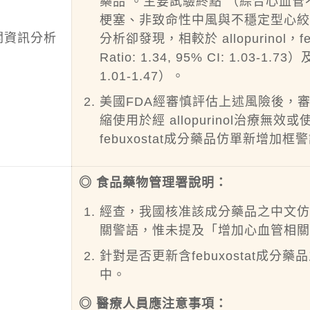
藥品 。主要試驗終點 （綜合心血
梗塞、非致命性中風與不穩定型心絞痛）顯示
關資訊分析
分析卻發現，相較於 allopurinol，
Ratio: 1.34, 95% CI: 1.03-1.7
1.01-1.47）。
美國FDA經審慎評估上述風險後，審慎
縮使用於經 allopurinol治療無效
febuxostat成分藥品仿單新增加
◎ 食品藥物管理署說明：
經查，我國核准該成分藥品之中文
關警語，惟未提及「增加心血管相
針對是否更新含febuxostat成
中。
◎ 醫療人員應注意事項：