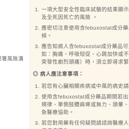
一項大型安全性臨床試驗的結果顯示，含
及全死因死亡的風險 。
應密切注意使用含febuxostat
候。
應告知病人含febuxostat成分
如：胸痛、呼吸短促、心跳加快或
理署風險溝
突發性劇烈頭痛）時，須立即尋求緊
◎ 病人應注意事項：
若您有心臟相關疾病或中風的病史
使用含febuxostat成分藥品期
規律、單側肢體麻痺或無力、頭暈
急醫療協助。
若您對用藥有任何疑問請諮詢醫療