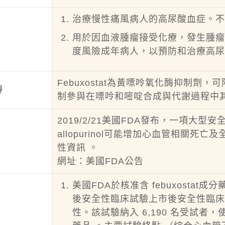
治療慢性痛風病人的高尿酸血症。
用於因血液腫瘤接受化療，發生腫瘤溶解症後
度風險成年病人，以預防和治療高
Febuxostat為黃嘌呤氧化酶抑制
轉
制參與在嘌呤和嘧啶合成與代謝過程中
2019/2/21美國FDA發布，一項大型安
allopurinol可能增加心血管相關死亡及全死
性資訊 。
網址：
美國FDA公告
美國FDA於核准含 febuxost
後安全性臨床試驗上市後安全性臨床試驗
性。該試驗納入 6,190 名受試者，使用含 