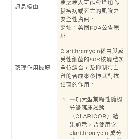
病之病人可能會增加心
訊息緣由
臟疾病或死亡的風險之
安全性資訊。
網址：
美國FDA公告原
址
Clarithromycin藉由與感
受性細菌的50S核醣體次
藥理作用機轉
單位結合，及抑制蛋白
質的合成來發揮其對抗
細菌的作用。
一項大型前瞻性隨機
分派臨床試驗
（CLARICOR）結
果顯示，曾使用含
clarithromycin 成分