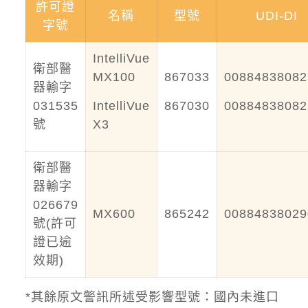
許可證
名稱
型號
UDI-DI
字號
IntelliVue
衛部醫
MX100
867033
00884838082
器輸字
031535
IntelliVue
867030
00884838082
號
X3
衛部醫
器輸字
026679
MX600
865242
00884838029
號(許可
證已逾
效期)
*其餘原文警訊所述受影響型號：國內未進口