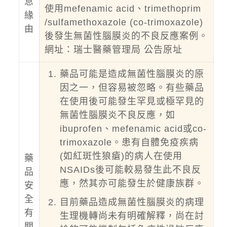
息
使用mefenamic acid、trimethoprim
緣
/sulfamethoxazole (co-trimoxazole)
由
後發生無菌性腦膜炎的不良反應案例。
網址：
瑞士醫藥管理局
公告原址
藥品可能是造成無菌性腦膜炎的原
因之一，但容易被忽略。有些藥品
在使用後可能發生罕見或極罕見的
無菌性腦膜炎不良反應，如
ibuprofen、mefenamic acid或co-
trimoxazole。患有自體免疫疾病
(如紅斑性狼瘡)的病人在使用
藥
NSAIDs後可能較易發生此不良反
品
應，然其亦可能發生於健康族群。
安
全
目前藥品造成無菌性腦膜炎的病理
有
生理機轉尚未有明確解釋，尚在討
關