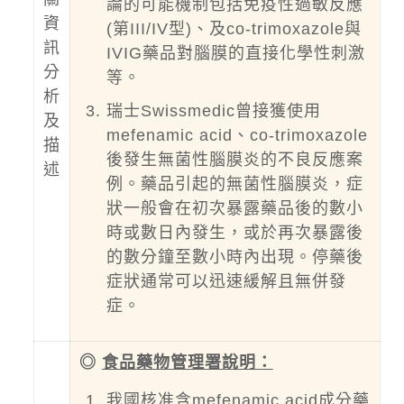
論的可能機制包括免疫性過敏反應
資
(第III/IV型)、及co-trimoxazole與
訊
IVIG藥品對腦膜的直接化學性刺激
分
等。
析
瑞士Swissmedic曾接獲使用
及
mefenamic acid、co-trimoxazole
描
後發生無菌性腦膜炎的不良反應案
述
例。藥品引起的無菌性腦膜炎，症
狀一般會在初次暴露藥品後的數小
時或數日內發生，或於再次暴露後
的數分鐘至數小時內出現。停藥後
症狀通常可以迅速緩解且無併發
症。
◎
食品藥物管理署說明：
我國核准含mefenamic acid成分藥