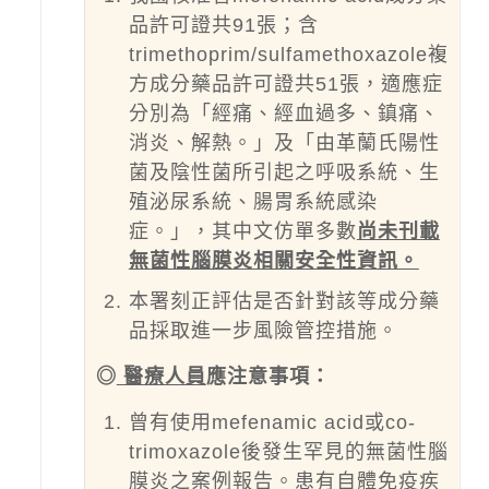
品許可證共91張；含
trimethoprim/sulfamethoxazole複
方成分藥品許可證共51張，適應症
分別為「經痛、經血過多、鎮痛、
消炎、解熱。」及「由革蘭氏陽性
菌及陰性菌所引起之呼吸系統、生
殖泌尿系統、腸胃系統感染
症。」，其中文仿單多數
尚未刊載
無菌性腦膜炎相關安全性資訊。
本署刻正評估是否針對該等成分藥
品採取進一步風險管控措施。
◎
醫療人員
應注意事項：
曾有使用mefenamic acid或co-
trimoxazole後發生罕見的無菌性腦
膜炎之案例報告。患有自體免疫疾