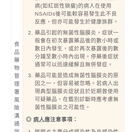
病(如紅斑性狼瘡)的病人在使用
NSAIDs後可能較容易發生此不良
反應，但亦可能發生於健康族群。
藥品引起的無菌性腦膜炎，症狀一
般會在初次暴露藥品後的數小時或
食
數日內發生，或於再次暴露後的數
品
分鐘至數小時內出現。停藥後症狀
藥
通常可以迅速緩解且無併發症。
物
藥品可能是造成無菌性腦膜炎的原
管
因之一，但容易被忽略。若病人出
理
現典型腦膜炎症狀且於近期曾使用
署
可疑藥品，在鑑別診斷時應考慮無
風
菌性腦膜炎之可能性。
險
溝
◎
病人
應注意事項：
通
說