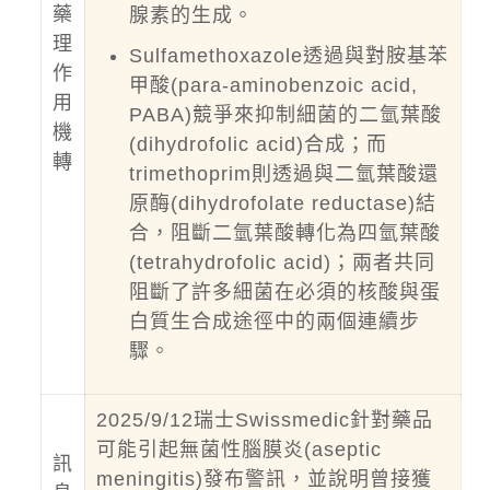
藥
腺素的生成。
理
Sulfamethoxazole透過與對胺基苯
作
甲酸(para-aminobenzoic acid,
用
PABA)競爭來抑制細菌的二氫葉酸
機
(dihydrofolic acid)合成；而
轉
trimethoprim則透過與二氫葉酸還
原酶(dihydrofolate reductase)結
合，阻斷二氫葉酸轉化為四氫葉酸
(tetrahydrofolic acid)；兩者共同
阻斷了許多細菌在必須的核酸與蛋
白質生合成途徑中的兩個連續步
驟。
2025/9/12瑞士Swissmedic針對藥品
可能引起無菌性腦膜炎(aseptic
訊
meningitis)發布警訊，並說明曾接獲