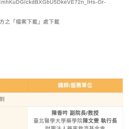
fPjCmhKuDGIckdBXGbU5DkeVE72n_lHs-Or-
方之「檔案下載」處下載
講師/服務單位
到
陳香吟 副院長/教授
臺北醫學大學藥學院
陳文雯 執行長
財團法人藥害救濟基金會