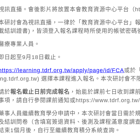
視訊直播。會後影片將放置本會教育資源中心平台（
h
本研討會為視訊直播，一律於「教育資源中心平台」報
載結訓證書)，皆須登入報名課程時所使用的帳號密碼
醫療專業人員。
即日起至9月18日截止。
https://learning.tdrf.org.tw/apply/page/id/FCA
或於
ing.tdrf.org.tw
) 選擇本課程進入報名。本次研討會
請於
報名截止日前完成報名
，始能於課前七日收到課前
事項，請自行參閱課前通知或
https://www.tdrf.org.t
事人員繼續教育學分申請中，本次研討會當日需於規
及結訓問卷（含填寫簽退資料、後測及課程滿意度調
結束1個月後，自行至繼續教育積分系統查詢。