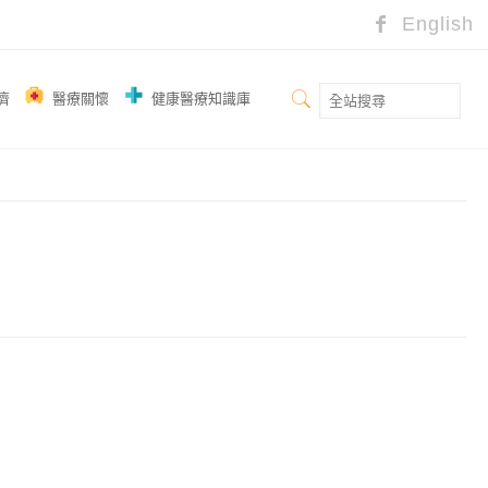
English
濟
醫療關懷
健康醫療知識庫
表