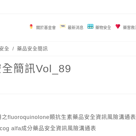
關於基金會
最新消息
藥物安全
藥害救
安全
/
藥品安全簡訊
全簡訊Vol_89
之fluoroquinolone類抗生素藥品安全資訊風險溝通
tocog alfa成分藥品安全資訊風險溝通表