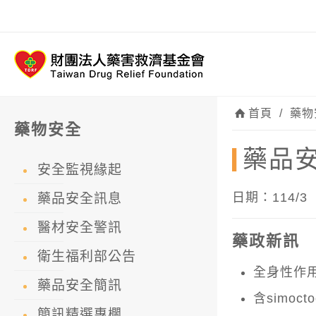
首頁
/
藥物
藥物安全
藥品安
安全監視緣起
日期：114/3
藥品安全訊息
醫材安全警訊
藥政新訊
衛生福利部公告
全身性作用
藥品安全簡訊
含simoc
簡訊精選專欄