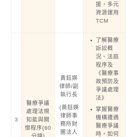
援，多元
資源運用
TCM
了解醫療
訴訟概
況、法庭
程序及
《醫療事
黃鈺媖
故預防及
律師/副
爭議處理
執行長
法》
醫療爭議
(黃鈺媖
掌握醫療
處理法規
律師事
機構遭遇
3
知能與關
務所財
醫療爭議
懷程序(60
團法人
時，如何
分鐘)