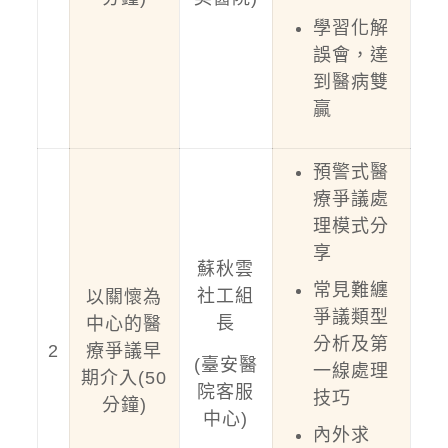
學習化解
誤會，達
到醫病雙
贏
預警式醫
療爭議處
理模式分
享
蘇秋雲
常見難纏
社工組
以關懷為
爭議類型
長
中心的醫
分析及第
2
療爭議早
(臺安醫
一線處理
期介入(50
院客服
技巧
分鐘)
中心)
內外求