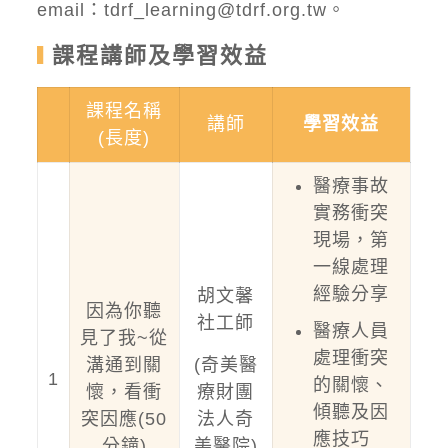
email：
tdrf_learning@tdrf.org.tw
。
課程講師及學習效益
課程名稱
講師
學習效益
(長度)
醫療事故
實務衝突
現場，第
一線處理
經驗分享
胡文馨
因為你聽
社工師
醫療人員
見了我~從
處理衝突
溝通到關
(奇美醫
1
的關懷、
懷，看衝
療財團
傾聽及因
突因應(50
法人奇
應技巧
分鐘)
美醫院)