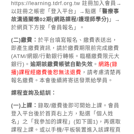
https://learning.tdrf.org.tw
註冊加入會員→
以註冊之帳密「登入平台」→點選「
醫療事
故溝通關懷02期(網路課程/護理師學分)
」→
於網頁下方按「會員報名」。
(二)繳費：
於平台填寫報名、繳費表送出，
即產生繳費資訊，請於繳費期限前完成繳費
(ATM/網銀/行動銀行轉帳。臨櫃繳費限元大
銀行)。
逾期該繳費帳號自動失效
。
網路(錄
播)課程經繳費後恕無法退費
，請考慮清楚再
報名繳費。本會後續將寄送發票給學員。
課程查詢及結訓：
(一)上課：
錄取/繳費後即可開始上課。會員
登入平台後於首頁右上方，點選「個人姓
名」之「我參加的課程」(如下圖1)，再選取
課程上課。或以手機/平板裝置進入該課程頁