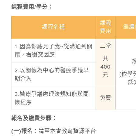
課程費用/學分：
課程
課程名稱
繼續
費用
二堂
1.因為你聽見了我~從溝通到關
懷，看衝突因應
共
400
2.以關懷為中心的醫療爭議早
(依學
元
期介入
認
3.醫療爭議處理法規知能與關
免費
懷程序
報名及繳費步驟：
(一)報名
：請至本會教育資源平台