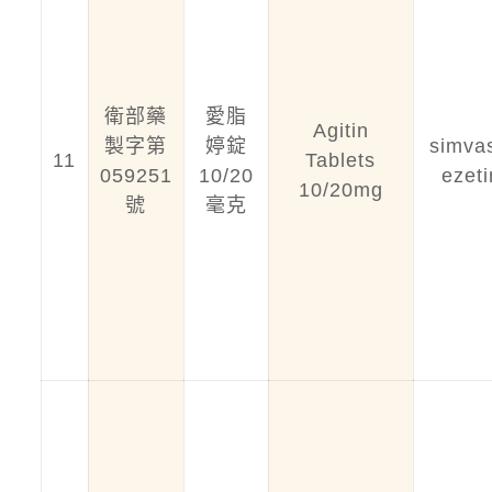
衛部藥
愛脂
Agitin
製字第
婷錠
simvas
11
Tablets
059251
10/20
ezet
10/20mg
號
毫克