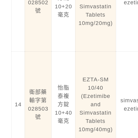
028502
ezet
10+20
Simvastatin
號
毫克
Tablets
10mg/20mg)
EZTA-SM
怡脂
10/40
衛部藥
泰複
(Ezetimibe
輸字第
simvas
14
方錠
and
028503
ezet
10+40
Simvastatin
號
毫克
Tablets
10mg/40mg)