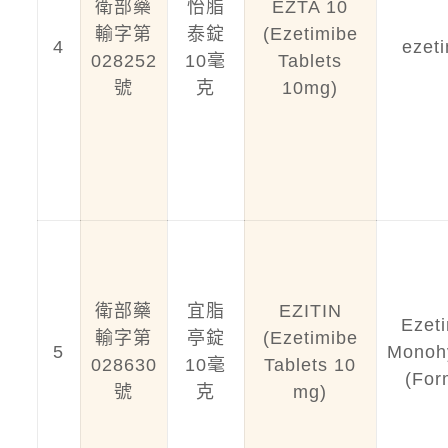
衛部藥
怡脂
EZTA 10
輸字第
泰錠
(Ezetimibe
4
ezet
028252
10毫
Tablets
號
克
10mg)
衛部藥
宜脂
EZITIN
Ezet
輸字第
亭錠
(Ezetimibe
5
Monoh
028630
10毫
Tablets 10
(For
號
克
mg)