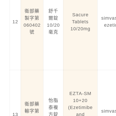
衛部藥
舒千
Sacure
製字第
爾錠
simvas
12
Tablets
060402
10/20
ezet
10/20mg
號
毫克
EZTA-SM
怡脂
10+20
衛部藥
泰複
(Ezetimibe
輸字第
simvas
13
方錠
and