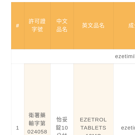
許可證
中文
#
英文品名
成
字號
品名
ezetim
衛署藥
怡妥
EZETROL
輸字第
1
錠10
TABLETS
ezet
024058