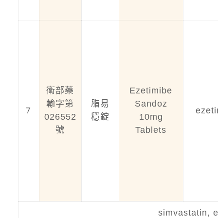
衛部藥
Ezetimibe
輸字第
脂易
Sandoz
7
ezet
026552
穩錠
10mg
號
Tablets
simvastatin, 