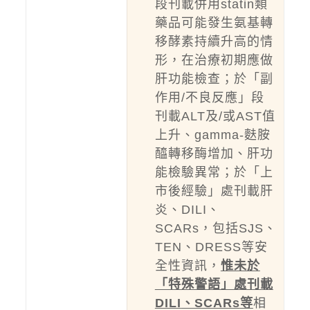
段刊載併用statin類
藥品可能發生氨基轉
移酵素持續升高的情
形，在治療初期應做
肝功能檢查；於「副
作用/不良反應」段
刊載ALT及/或AST值
上升、gamma-麩胺
醯轉移酶增加、肝功
能檢驗異常；於「上
市後經驗」處刊載肝
炎、DILI、
SCARs，包括SJS、
TEN、DRESS等安
全性資訊，
惟未於
「特殊警語」處刊載
DILI
、SCARs
等
相