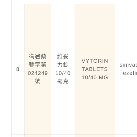
衛署藥
維妥
VYTORIN
輸字第
力錠
simvas
8
TABLETS
024249
10/40
ezet
10/40 MG
號
毫克