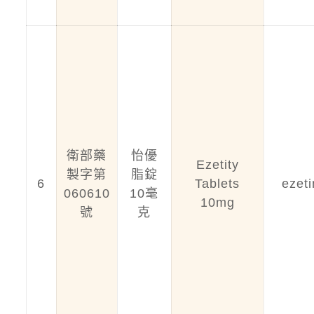
衛部藥
怡優
Ezetity
製字第
脂錠
6
Tablets
ezet
060610
10毫
10mg
號
克