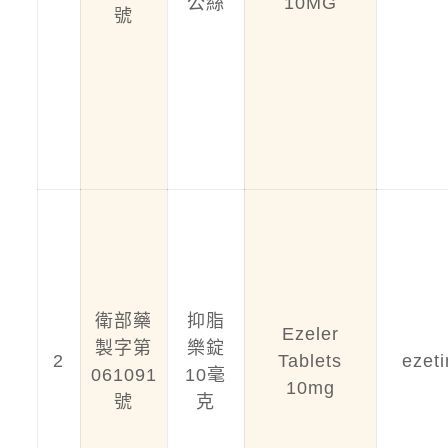
公絲
10MG
號
衛部藥
抑脂
Ezeler
製字第
樂錠
2
Tablets
ezet
061091
10毫
10mg
號
克