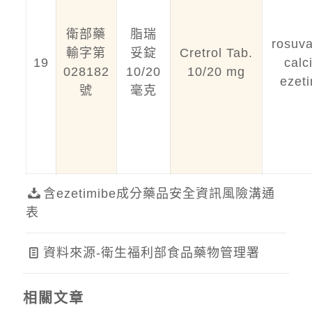
衛部藥
脂瑞
rosuva
輸字第
妥錠
Cretrol Tab.
19
calc
028182
10/20
10/20 mg
ezet
號
毫克
含ezetimibe成分藥品安全資訊風險溝通
表
資料來源-衛生福利部食品藥物管理署
相關文章