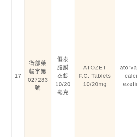
優泰
衛部藥
脂膜
ATOZET
atorva
輸字第
17
衣錠
F.C. Tablets
calc
027283
10/20
10/20mg
ezet
號
毫克