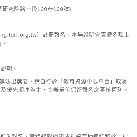
究院路一段130巷109號)
ing.tdrf.org.tw
）註冊報名。本場說明會實體名額上
商。
方說明。
故無法出席者，請自行於「教育資源中心平台」取消
格及優先順序為主，主辦單位保留報名之審核權利。
tw)選擇本課程進入報名，實體錄取通知或視訊直播連結將於上課