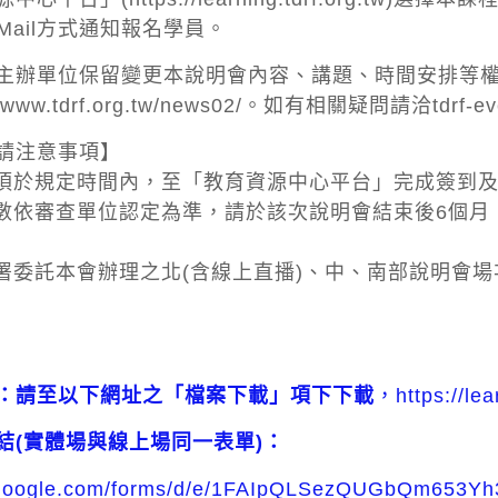
Mail方式通知報名學員。
主辦單位保留變更本說明會內容、講題、時間安排等
/www.tdrf.org.tw/news02/。如有相關疑問請洽tdrf-eve
請注意事項】
日須於規定時間內，至「教育資源中心平台」完成簽到及
時數依審查單位認定為準，請於該次說明會結束後6個
藥署委託本會辦理之北(含線上直播)、中、南部說明會場
：請至以下網址之「檔案下載」項下下載
，
https://le
結(實體場與線上場同一表單)：
s.google.com/forms/d/e/1FAIpQLSezQUGbQm653