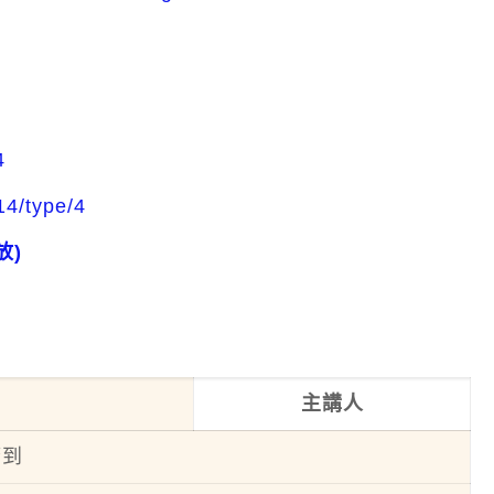
4
314/type/4
放)
主講人
簽到