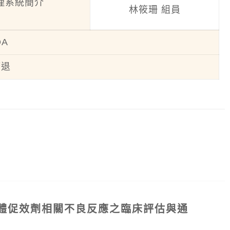
理系統簡介
林筱珊 組員
QA
簽退
受體促效劑相關不良反應之臨床評估與通