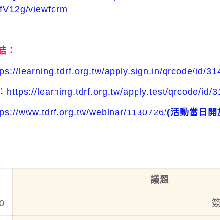
V12g/viewform
結：
tps://learning.tdrf.org.tw/apply.sign.in/qrcode/id/31
：
https://learning.tdrf.org.tw/apply.test/qrcode/id/
tps://www.tdrf.org.tw/webinar/1130726/
(活動當日開
議題
0