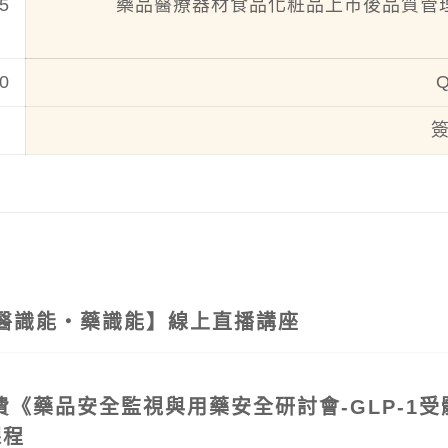
5
藥品醫療器材食品化粧品上市後品質管
0
26【醫識能‧藥識能】線上直播講座
費《藥品安全監視與用藥安全研討會-GLP-1
課程