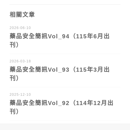
相關文章
2026-06-10
藥品安全簡訊Vol_94（115年6月出
刊）
2026-03-18
藥品安全簡訊Vol_93（115年3月出
刊）
2025-12-10
藥品安全簡訊Vol_92（114年12月出
刊）