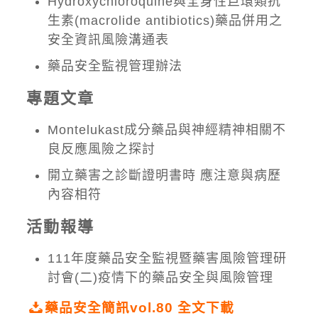
Hydroxychloroquine與全身性巨環類抗
生素(macrolide antibiotics)藥品併用之
安全資訊風險溝通表
藥品安全監視管理辦法
專題文章
Montelukast成分藥品與神經精神相關不
良反應風險之探討
開立藥害之診斷證明書時 應注意與病歷
內容相符
活動報導
111年度藥品安全監視暨藥害風險管理研
討會(二)疫情下的藥品安全與風險管理
藥品安全簡訊vol.80 全文下載