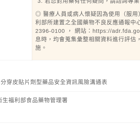
若您對用藥有任何疑問，請諮詢專業
◎ 醫療人員或病人懷疑因為使用（服
利部所建置之全國藥物不良反應通報中心
2396-0100 ， 網站：
https://adr.fda.g
息時，均會蒐集彙整相關資料進行評估
施。
nyl成分穿皮貼片劑型藥品安全資訊風險溝通表
衛生福利部食品藥物管理署