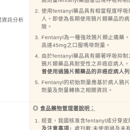
高劑量fentanyl藥品後出現呼吸抑
使用fentanyl藥品具有相當程
人。即使為長期使用鴉片類藥品的病人
關資訊分析
險。
Fentanyl為一種強效鴉片類止痛藥，f
高達45mg之口服嗎啡劑量。
由於fentanyl藥品具有顯著呼吸抑
鴉片類藥品具耐受性之非癌症病人。
曾使用過鴉片類藥品的非癌症病人列為
Fentanyl的初始劑量應基於病
劑量及劑量轉換之相關資訊。
◎
食品藥物管理署說明：
經查，我國核准含fentanyl成分
及注意事項
」處刊載:
未使用過及未