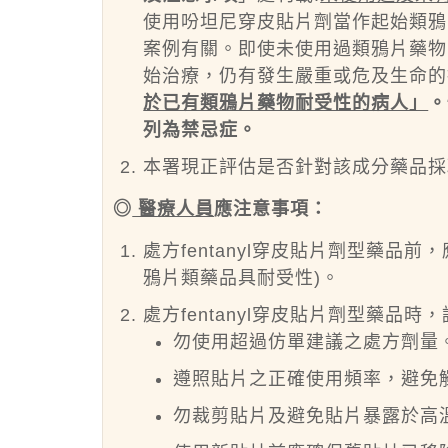
使用吩坦尼穿皮貼片劑當作起始類鴉
案例有關。即使未使用過類鴉片藥物
始治療，仍有發生嚴重或危及生命的
於已有類鴉片藥物耐受性的病人」
。
列為禁忌症。
本署現正評估是否針對該成分藥品採
◎
醫療人員
應注意事項：
處方fentanyl穿皮貼片劑型藥品
鴉片類藥品具耐受性)。
處方fentanyl穿皮貼片劑型藥品
勿使用超過仿單建議之處方劑量
遵照貼片之正確使用頻率，避免
勿裁剪貼片及避免貼片暴露於高溫