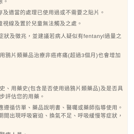
除。
存及適當的處理已使用過或不需要之貼片。
童視線及置於兒童無法觸及之處。
之症狀及徵兆，並建議若病人疑似有fentanyl過量之
用鴉片類藥品治療非癌疼痛(超過3個月)也會增加
史、用藥史(包含是否使用過鴉片類藥品)及是否具
步評估您的用藥。
品時，應遵循仿單、藥品說明書、醫囑或藥師指導使用。
型藥品期間出現呼吸窘迫、換氣不足、呼吸緩慢等症狀，