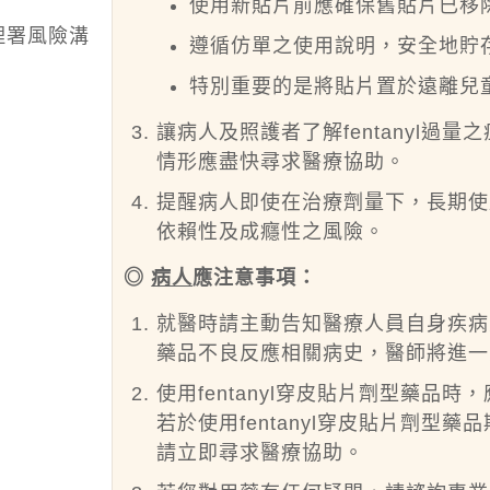
使用新貼片前應確保舊貼片已移
理署風險溝
遵循仿單之使用說明，安全地貯
特別重要的是將貼片置於遠離兒
讓病人及照護者了解fentanyl過量
情形應盡快尋求醫療協助。
提醒病人即使在治療劑量下，長期使
依賴性及成癮性之風險。
◎
病人
應注意事項：
就醫時請主動告知醫療人員自身疾病
藥品不良反應相關病史，醫師將進一
使用fentanyl穿皮貼片劑型藥
若於使用fentanyl穿皮貼片劑
請立即尋求醫療協助。