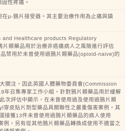
頑固性疼痛。
要作用在μ-鴉片接受器。其主要治療作用為止痛與鎮
 Healthcare products Regulatory
，針對鴉片類藥品用於治療非癌痛病人之風險進行評估
品禁用於未曾使用過鴉片類藥品(opioid-naive)的
注，因此英國人體藥物委員會(Commission
HM)於2019年召集專家工作小組，針對鴉片類藥品用於緩解
此次評估中顯示，在未曾使用過及使用過鴉片類
anyl穿皮貼片劑型藥品具關聯性之嚴重傷害案例，其
英國接獲13件未曾使用過鴉片類藥品的病人使用
之通報案例，另有從其他鴉片類藥品轉換成使用不適當之