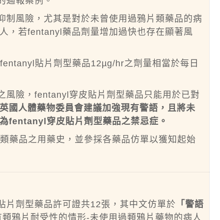
制的通報案例。
度呼吸抑制風險，尤其是對於未曾使用過鴉片類藥品的病
，若fentanyl藥品劑量增加過快也存在顯著風
entanyl貼片劑型藥品12µg/hr之劑量相當於每日
制之風險，fentanyl穿皮貼片劑型藥品只能用於已對
英國人體藥物委員會建議加強現有警語，且將未
fentanyl穿皮貼片劑型藥品之禁忌症。
人鴉片類藥品之用藥史，並參採各藥品仿單以獲知起始
穿皮貼片劑型藥品許可證共12張，其中文仿單於
「警語
有類鴉片耐受性的情形
-未使用過類鴉片藥物的病人