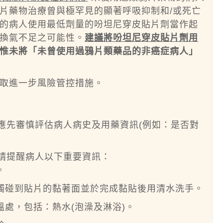
片藥物治療曾與極罕見的顯著呼吸抑制和/或死亡
的病人使用最低劑量的吩坦尼穿皮貼片劑當作起
換氣不足之可能性。
建議將吩坦尼穿皮貼片劑用
惟未將「未曾使用過鴉片類藥品的非癌症病人」
取進一步風險管控措施。
前，應先審慎評估病人病史及用藥資訊(例如：是否對
時，請提醒病人以下重要資訊：
。
觸碰到貼片的黏著面並於完成黏貼後用清水洗手。
處，包括：熱水(泡澡及淋浴)。