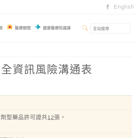
English
濟
醫療關懷
健康醫療知識庫
品安全資訊風險溝通表
貼片劑型藥品許可證共
12
張。