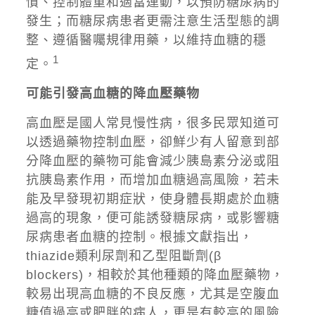
慣、控制體重和適當運動，以預防糖尿病的
發生；而糖尿病患者更需注意生活型態的調
整、遵循醫囑規律用藥，以維持血糖的穩
1
定。
可能引發高血糖的降血壓藥物
高血壓是國人常見慢性病，很多民眾知道可
以透過藥物控制血壓，卻鮮少有人留意到部
分降血壓的藥物可能會減少胰島素分泌或阻
抗胰島素作用，而增加血糖過高風險，若未
能及早發現初期症狀，使身體長期處於血糖
過高的現象，便可能誘發糖尿病，或影響糖
尿病患者血糖的控制。根據文獻指出，
thiazide類利尿劑和乙型阻斷劑(β
blockers)，相較於其他種類的降血壓藥物，
較易出現高血糖的不良反應，尤其是空腹血
糖值過高或肥胖的病人，更是有較高的風險