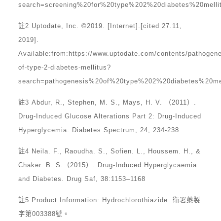
search=screening%20for%20type%202%20diabetes%20mellitu
註2 Uptodate, Inc. ©2019. [Internet].[cited 27.11,
2019].
Available:from:https://www.uptodate.com/contents/pathogene
of-type-2-diabetes-mellitus?
search=pathogenesis%20of%20type%202%20diabetes%20melli
註3 Abdur, R., Stephen, M. S., Mays, H. V. （2011）.
Drug-Induced Glucose Alterations Part 2: Drug-Induced
Hyperglycemia. Diabetes Spectrum, 24, 234-238
註4 Neila. F., Raoudha. S., Sofien. L., Houssem. H., &
Chaker. B. S.（2015）. Drug-Induced Hyperglycaemia
and Diabetes. Drug Saf, 38:1153–1168
註5 Product Information: Hydrochlorothiazide. 衛署藥製
字第003388號。