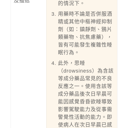
及描述
的情況下。
用藥時不論是否併服酒
精或其他中樞神經抑制
劑（如：鎮靜劑、鴉片
類藥物、抗焦慮藥），
皆有可能發生複雜性睡
眠行為。
此外，思睡
（drowsiness）為含該
等成分藥品常見的不良
反應之一。使用含該等
成分藥品後次日早晨可
能因感覺昏昏欲睡導致
影響駕駛能力及從事需
警覺性活動的能力。即
使病人在次日早晨已感