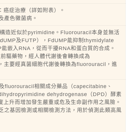
egafur：癌症治療（詳如附表）。
肺炎及產色黴菌病。
造近似於pyrimidine。Fluorouracil本身並無活
及FUTP），FdUMP能抑制thymidylate
FUTP能嵌入RNA，從而干擾RNA和蛋白質的合成。
ouracil之前驅藥物，經人體代謝後會轉換成為
選擇毒性，主要經真菌細胞代謝後轉換為fluorouracil，進
l及fluorouracil相關成分藥品（capecitabine、
hydropyrimidine dehydrogenase（DPD）酵素
l血中濃度上升而增加發生嚴重或危及生命副作用之風險。
缺乏之基因檢測或相關檢測方法，用於偵測此類高風