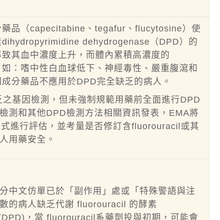
（capecitabine、tegafur、flucytosine）使
hydropyrimidine dehydrogenase（DPD）的
cil導致其血中濃度上升，而體內累積高濃度的
重副作用，如：嗜中性白血球低下、神經毒性、嚴重腹瀉和
或其相關成分藥品不應用於DPD完全缺乏的病人。
乏之基因檢測，但未強制規範用藥前全面進行DPD
檢測和其他DPD檢測方法相關資訊發表，EMA將
行評估，並考量是否修訂含fluorouracil或其
人用藥安全。
分中文仿單已於「副作用」處或「特殊警語與注
人缺乏代謝 fluorouracil 的酵素
enase(DPD)，當 fluorouracil系藥劑投與初期，可能會