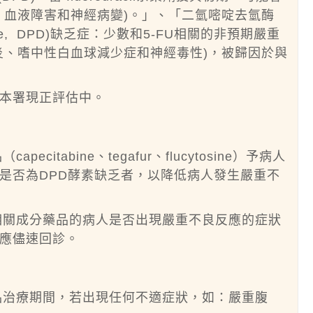
、血液障害和神經病變)。」、「二氫嘧啶去氫酶
rogenase, DPD)缺乏症：少數和5-FU相關的非預期嚴重
炎、嗜中性白血球減少症和神經毒性)，被歸因於與
本署現正評估中。
apecitabine、tegafur、flucytosine）予病人
是否為DPD酵素缺乏者，以降低病人發生嚴重不
il或其相關成分藥品的病人是否出現嚴重不良反應的症狀
應儘速回診。
成分藥品治療期間，若出現任何不適症狀，如：嚴重腹