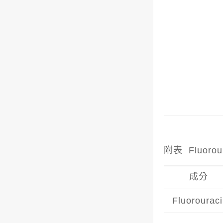
附表 Fluorou
成分
Fluorouraci