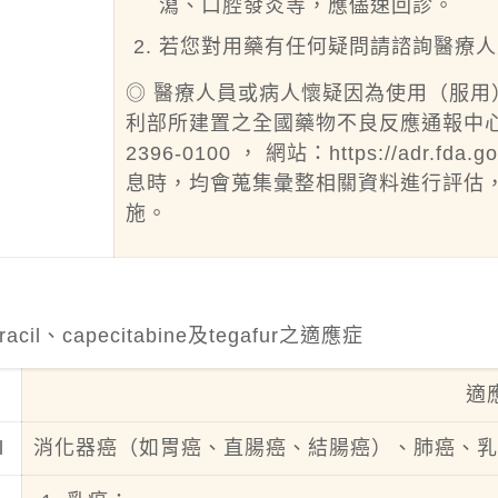
瀉、口腔發炎等，應儘速回診。
若您對用藥有任何疑問請諮詢醫療人
◎ 醫療人員或病人懷疑因為使用（服
利部所建置之全國藥物不良反應通報中心
2396-0100 ， 網站：
https://adr.fda.g
息時，均會蒐集彙整相關資料進行評估
施。
racil、capecitabine及tegafur之適應症
適
l
消化器癌（如胃癌、直腸癌、結腸癌）、肺癌、