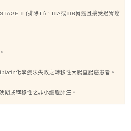
GE II (排除TI)，IIIA或IIIB胃癌且接受過胃癌
。
xaliplatin化學療法失敗之轉移性大腸直腸癌患者。
部晚期或轉移性之非小細胞肺癌。