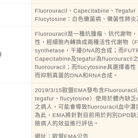
Fluorouracil、Capecitabine、T
Flucytosine：白色黴菌病、黴菌性
Fluorouracil是一種抗腫瘤、抗代謝物，構
性，經細胞內轉換成兩種活性代謝物（FdUMP
synthetase，干擾DNA的合成；而
轉
Capecitabine及tegafur為fluor
fluorouracil；而flucytosine具
而抑制真菌的DNA和RNA合成。
2019/3/15歐盟EMA發布含Fluorouraci
tegafur、flucytosine）使用於體內缺乏di
之病人，可能會導致fluorouraci
為此，EMA將針對目前用於判別DPD
險病人的效益進行評估。
網址：
歐盟EMA公告