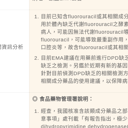
目前已知含fluorouracil或其相關成分藥品
用於體內缺乏代謝fluorouracil之酵素di
病人，可能因無法代謝fluoroura
fluorouracil，可能導致嚴
關資訊分析
口腔炎等，故含fluorouracil
目前EMA建議在用藥前進行DPD缺
缺乏之檢測。另鑑於近期有新的基因
針對目前偵測DPD缺乏的相關檢測方式進
相關成分藥品的使用建議，以保障病
◎ 食品藥物管理署說明：
經查，我國核准含該類成分藥品之部
意事項」處刊載「有報告指出，極少數的病
dihydropyrimidine dehydrog