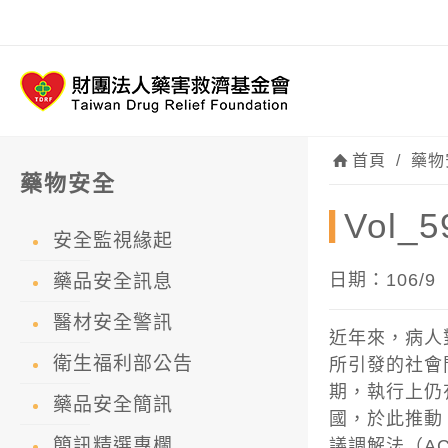
首頁
/
藥物
藥物安全
Vol
安全監視緣起
日期：106/9
藥品安全訊息
醫材安全警訊
近年來，病人
衛生福利部公告
所引發的社會
期，執行上仍
藥品安全簡訊
國，於此推動
簡訊精選專欄
議調解法（ACT 