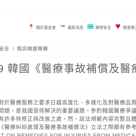
關於基金會
最新消息
藥物安全
藥害救
安全
/
簡訊精選專欄
_59 韓國《醫療事故補償
對於醫療服務之要求日趨高度化、多樣化及對醫療品
問題，是我國亟待解決的重要議題。參酌韓國醫療爭
有許多待修正與改進之處，然，該法規範內容完整且
《醫療糾紛處理及醫療事故補償法》立法之際頗有參
ON REMEDIES FOR INJURIES FROM MEDICAL