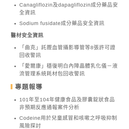
Canagliflozin及dapagliflozin成分藥品安
全資訊
Sodium fusidate成分藥品安全資訊
醫材安全資訊
「曲克」託鏗血管攝影導管等8張許可證
回收警訊
「愛爾康」穩復明白內障晶體乳化儀－液
流管理系統耗材包回收警訊
專題報導
101年至104年健康食品及膠囊錠狀食品
非預期反應通報案件分析
Codeine用於兒童感冒和咳嗽之呼吸抑制
風險探討