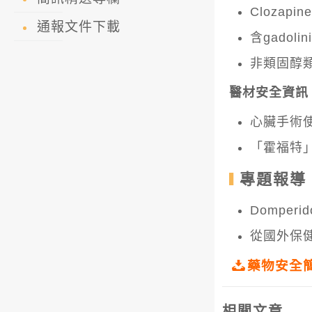
Clozap
通報文件下載
含gado
非類固醇
醫材安全資訊
心臟手術
「霍福特
專題報導
Domper
從國外保
藥物安全簡
相關文章