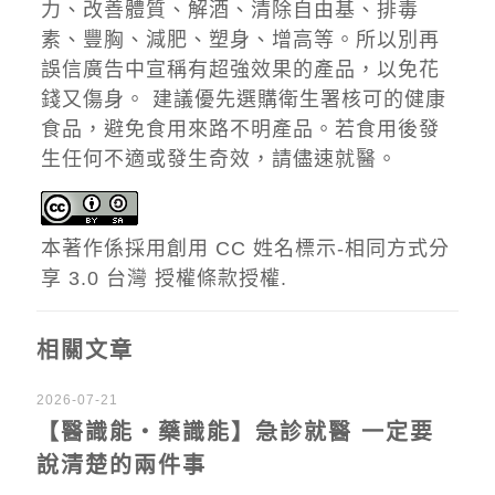
力、改善體質、解酒、清除自由基、排毒
素、豐胸、減肥、塑身、增高等。所以別再
誤信廣告中宣稱有超強效果的產品，以免花
錢又傷身。 建議優先選購衛生署核可的健康
食品，避免食用來路不明產品。若食用後發
生任何不適或發生奇效，請儘速就醫。
本著作係採用
創用 CC 姓名標示-相同方式分
享 3.0 台灣 授權條款
授權.
相關文章
2026-07-21
【醫識能‧藥識能】急診就醫 一定要
說清楚的兩件事