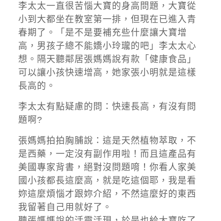
李太太一直很苦惱大寶的身高問題，大寶從
小到大都坐在教室第一排，但現在已進入青
春期了。「是不是要補充些什麼讓大寶增
高，男孩子總不能嬌小玲瓏的吧」李太太心
想。隔天聽鄰居張媽媽說有款「健康食品」
可以讓小孩快速增高，她家張小明就是這樣
長高的。
李太太有點疑慮的問：快速長高，有沒有問
題啊?
張媽媽拍拍胸脯說：這是天然植物萃取，不
是西藥，一定沒有副作用啦！而且這產品有
美國專家背書，絕對沒問題唷！你看人家美
國小孩都長這麼高，就是吃這個耶，我是看
妳這麼煩惱才跟妳介紹，不然這麼好的東西
我留著自己用就好了。
聽張媽媽說的活靈活現，於是也給大寶吃了